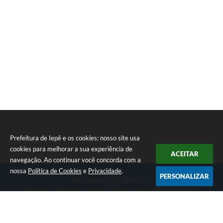
Prefeitura de Iepê e os cookies: nosso site usa
cookies para melhorar a sua experiência de
ACEITAR
navegação. Ao continuar você concorda com a
nossa
Política de Cookies
e
Privacidade
.
PERSONALIZAR
Telefone: (18) 3264-1311
Endereço: Rua Minas Gerais, 274 Centro | CEP: 19640-015
Atendimento de segunda-feira a sexta-feira das 08h às 11h e 13h
às 16h
CNPJ: 49.345.911/0001-40