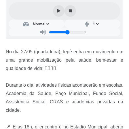
Coleta de Sugestões
Orçamento Participativo
Legislação
Ouvidoria
No dia 27/05 (quarta-feira), Iepê entra em movimento em
Acessibilidade
uma grande mobilização pela saúde, bem-estar e
Contratos
qualidade de vida! 🏃‍♀️🤸‍♂️
Notícias
Durante o dia, atividades físicas acontecerão em escolas,
Secretarias
Academia da Saúde, Paço Municipal, Fundo Social,
Links
Assistência Social, CRAS e academias privadas da
cidade.
Serviços Online
Telefones Úteis
📍 E às 18h, o encontro é no Estádio Municipal, aberto