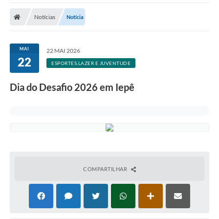
Cidade
Notícias
Notícia
Editais
Serviços Públicos
MAI
22 MAI 2026
22
Carta de Serviços
ESPORTES,LAZER E JUVENTUDE
Contato
Dia do Desafio 2026 em Iepê
Questionário de Mapeamento Cultural
Coleta virtual: Planejamento de 2027
Arquivos para Download
Fundo Social de Solidariedade de Iepê
COMPARTILHAR
Conselho Tutelar
Mapa de estradas rurais
Veículos paralisados