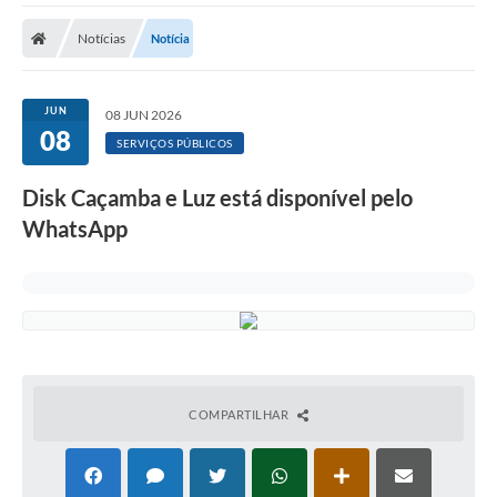
Cidade
Notícias
Notícia
Editais
Serviços Públicos
JUN
08 JUN 2026
08
Carta de Serviços
SERVIÇOS PÚBLICOS
Contato
Disk Caçamba e Luz está disponível pelo
WhatsApp
Questionário de Mapeamento Cultural
Coleta virtual: Planejamento de 2027
Arquivos para Download
Fundo Social de Solidariedade de Iepê
Conselho Tutelar
COMPARTILHAR
Mapa de estradas rurais
Veículos paralisados