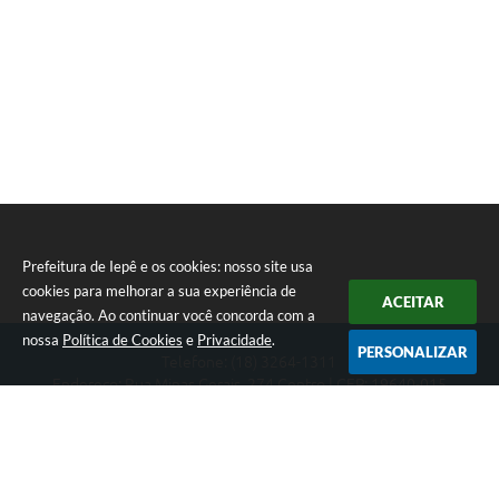
Prefeitura de Iepê e os cookies: nosso site usa
cookies para melhorar a sua experiência de
ACEITAR
navegação. Ao continuar você concorda com a
nossa
Política de Cookies
e
Privacidade
.
PERSONALIZAR
Telefone: (18) 3264-1311
Endereço: Rua Minas Gerais, 274 Centro | CEP: 19640-015
Atendimento de segunda-feira a sexta-feira das 08h às 11h e 13h
às 16h
CNPJ: 49.345.911/0001-40
Prefeitura de Iepê