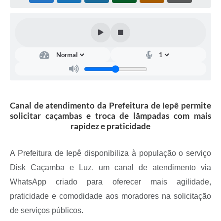
Coleta de Sugestões
Orçamento Participativo
Legislação
Ouvidoria
Acessibilidade
Canal de atendimento da Prefeitura de Iepê permite
Contratos
solicitar caçambas e troca de lâmpadas com mais
rapidez e praticidade
Notícias
Secretarias
A Prefeitura de Iepê disponibiliza à população o serviço
Disk Caçamba e Luz, um canal de atendimento via
Links
WhatsApp criado para oferecer mais agilidade,
Serviços Online
praticidade e comodidade aos moradores na solicitação
Telefones Úteis
de serviços públicos.