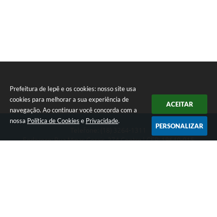
Prefeitura de Iepê e os cookies: nosso site usa
cookies para melhorar a sua experiência de
ACEITAR
navegação. Ao continuar você concorda com a
nossa
Política de Cookies
e
Privacidade
.
PERSONALIZAR
Telefone: (18) 3264-1311
Endereço: Rua Minas Gerais, 274 Centro | CEP: 19640-015
Atendimento de segunda-feira a sexta-feira das 08h às 11h e 13h
às 16h
CNPJ: 49.345.911/0001-40
Prefeitura de Iepê
Versão do Sistema:
3.5.3 - 19/06/2026