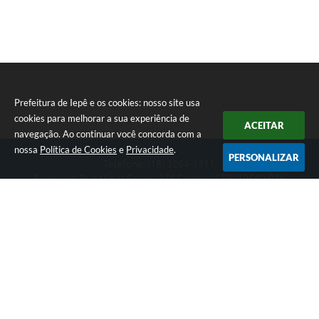
Prefeitura de Iepê e os cookies: nosso site usa
cookies para melhorar a sua experiência de
ACEITAR
navegação. Ao continuar você concorda com a
nossa
Política de Cookies
e
Privacidade
.
PERSONALIZAR
Telefone: (18) 3264-1311
Endereço: Rua Minas Gerais, 274 Centro | CEP: 19640-015
Atendimento de segunda-feira a sexta-feira das 08h às 11h e 13h
às 16h
CNPJ: 49.345.911/0001-40
Prefeitura de Iepê
Versão do Sistema:
3.5.3 - 19/06/2026
Portal atualizado em:
07/08/2026 16:10
Dados Abertos