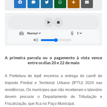
Coleta de Sugestões
Orçamento Participativo
Legislação
Ouvidoria
Acessibilidade
Contratos
A primeira parcela ou o pagamento à vista vence
entre os dias 20 e 22 de maio
Notícias
Secretarias
A Prefeitura de Iepê encerrou a entrega do carnê do
Links
Imposto Predial e Territorial Urbano (IPTU) 2024 nas
residências. Os munícipes que não receberam o talonário
Serviços Online
devem procurar o Departamento de Tributação e
Telefones Úteis
Fiscalização, que fica no Paço Municipal.