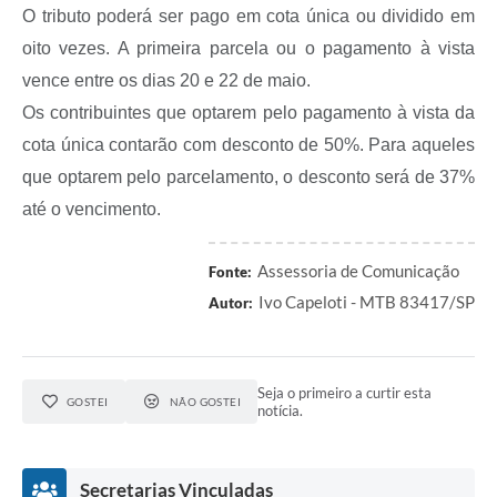
A Prefeitura
O tributo poderá ser pago em cota única ou dividido em
oito vezes. A primeira parcela ou o pagamento à vista
Serviço de Informação ao Cidadão (SIC)
vence entre os dias 20 e 22 de maio.
Diário Oficial
Os contribuintes que optarem pelo pagamento à vista da
cota única contarão com desconto de 50%. Para aqueles
que optarem pelo parcelamento, o desconto será de 37%
até o vencimento.
Assessoria de Comunicação
Fonte:
Ivo Capeloti - MTB 83417/SP
Autor:
Seja o primeiro a curtir esta
GOSTEI
NÃO GOSTEI
notícia.
Secretarias Vinculadas