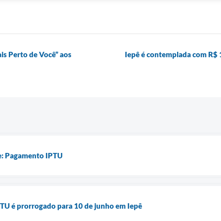
ais Perto de Você” aos
Iepê é contemplada com R$ 
e: Pagamento IPTU
PTU é prorrogado para 10 de junho em Iepê