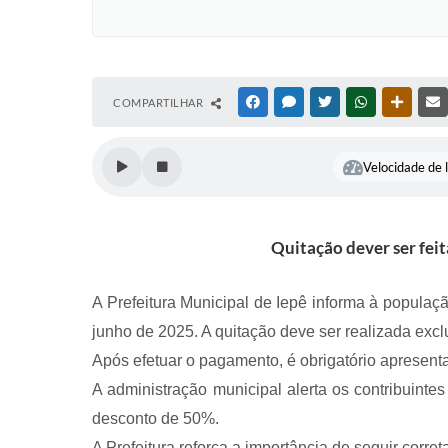
COMPARTILHAR
FACEBOOK
MESSENGER
TWITTER
WHATSAPP
OUTRAS
Velocidade de l
Quitação dever ser fei
A Prefeitura Municipal de Iepê informa à popula
junho de 2025. A quitação deve ser realizada exclu
Após efetuar o pagamento, é obrigatório apresent
A administração municipal alerta os contribuinte
desconto de 50%.
A Prefeitura reforça a importância de seguir corret