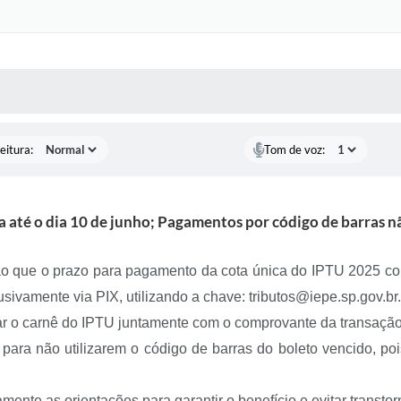
 MÍDIAS
RECEBA NOTÍCIAS
eitura:
Tom de voz:
ta até o dia 10 de junho; Pagamentos por código de barras 
ção que o prazo para pagamento da cota única do IPTU 2025 co
sivamente via PIX, utilizando a chave: tributos@iepe.sp.gov.br.
ar o carnê do IPTU juntamente com o comprovante da transação 
s para não utilizarem o código de barras do boleto vencido, p
amente as orientações para garantir o benefício e evitar transtor